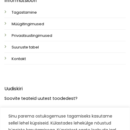
Informatsioon
Tagastamine
Müügitingimused
Privaatsustingimused
Suuruste tabel
Kontakt
Uudiskiri
Soovite teateid uutest toodedest?
Sinu parema ostukogemuse tagamiseks kasutame
sellel lehel küpsiseid. Külastades lehekülge nõustud
küpsiste kasutamisega. Küpsistest saate loobuda igal