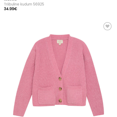
Triibuline kudum 56925
34.99
€
Lisa
soovinimekirja