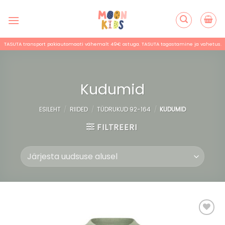
Skip
to
content
TASUTA transport pakiautomaati vähemalt 49€ ostuga. TASUTA tagastamine ja vahetus.
Kudumid
ESILEHT
/
RIIDED
/
TÜDRUKUD 92-164
/
KUDUMID
FILTREERI
Lisa