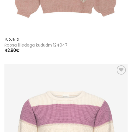
SULGE
KUDUMID
Roosa lilledega kududm 124047
42.90
€
Lisa
soovinimekirja