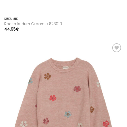
KUDUMID
Roosa kudum Creamie 823010
44.95
€
Lisa
soovinimekirja