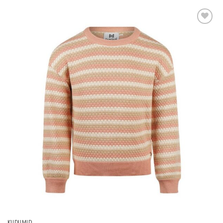
Lisa
soovinimekirja
KUDUMID