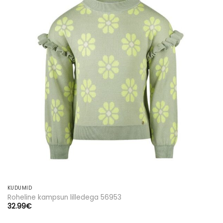
soovinimekirja
KUDUMID
Roheline kampsun lilledega 56953
32.99
€