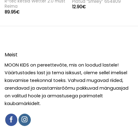
R-tec ketsid Wetter 2.0 must
Plätud “Smiley” 654809
Reima
12.90
€
89.95
€
Meist
MOON KIDS on pereettevõte, mis on loodud lastele!
Väärtustades last ja tema isiksust, oleme sellel imelisel
kasvamise teekonnal toeks. Vahvad mugavad riided,
arendavad ja avastamisrõõmu pakkuvad mänguasjad
on valitud hoole ja armastusega parimatelt
kaubamärkidelt.