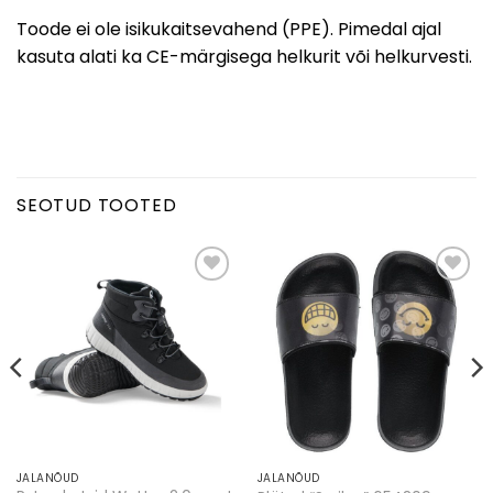
Toode ei ole isikukaitsevahend (PPE). Pimedal ajal
kasuta alati ka CE-märgisega helkurit või helkurvesti.
SEOTUD TOOTED
Lisa
Lisa
soovinimekirja
soovinimekirja
SULGE
JALANÕUD
JALANÕUD