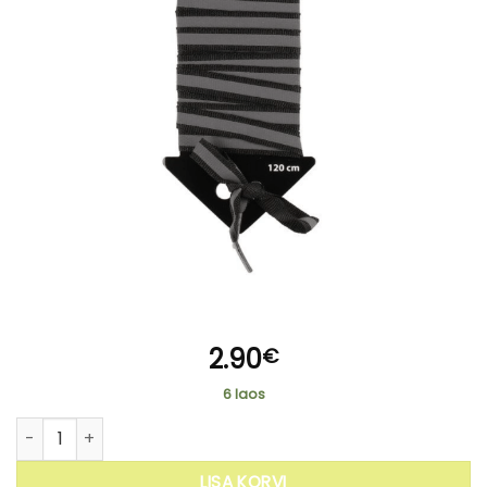
2.90
€
6 laos
Jalanõude helkurpaelad must kogus
LISA KORVI