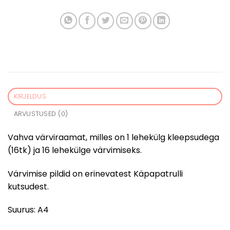
KIRJELDUS
ARVUSTUSED (0)
Vahva värviraamat, milles on 1 lehekülg kleepsudega
(16tk) ja 16 lehekülge värvimiseks.
Värvimise pildid on erinevatest Käpapatrulli
kutsudest.
Suurus: A4