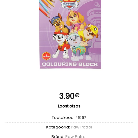
3.90
€
Laost otsas
Tootekood:
41967
Kategooria:
Paw Patrol
Bränd:
Paw Patrol