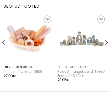
SEOTUD TOOTED
Lisa
Lisa
soovinimekirja
soovinimekirja
SULGE
PUIDUST MÄNGUASJAD
PUIDUST MÄNGUASJAD
Puidust mänguklotsid “Forest
Puidust leivakorv 10605
Friends” LD7245
27.90
€
23.95
€