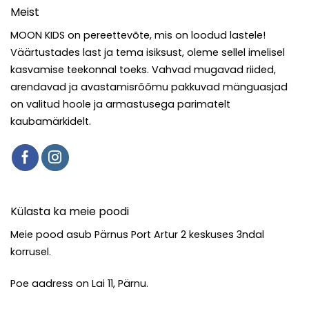
Meist
MOON KIDS on pereettevõte, mis on loodud lastele!
Väärtustades last ja tema isiksust, oleme sellel imelisel
kasvamise teekonnal toeks. Vahvad mugavad riided,
arendavad ja avastamisrõõmu pakkuvad mänguasjad
on valitud hoole ja armastusega parimatelt
kaubamärkidelt.
Külasta ka meie poodi
Meie pood asub Pärnus Port Artur 2 keskuses 3ndal
korrusel.
Poe aadress on Lai 11, Pärnu.