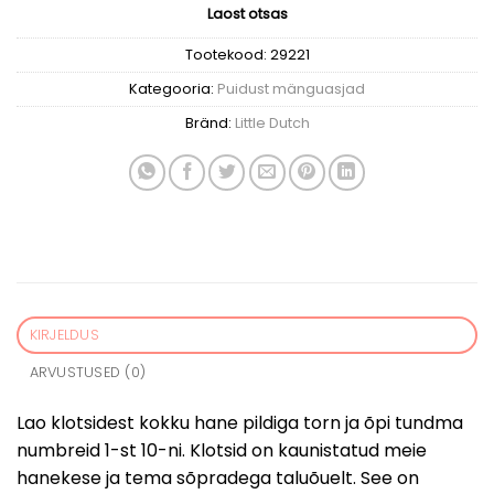
Laost otsas
Tootekood:
29221
Kategooria:
Puidust mänguasjad
Bränd:
Little Dutch
KIRJELDUS
ARVUSTUSED (0)
Lao klotsidest kokku hane pildiga torn ja õpi tundma
numbreid 1-st 10-ni. Klotsid on kaunistatud meie
hanekese ja tema sõpradega taluõuelt. See on