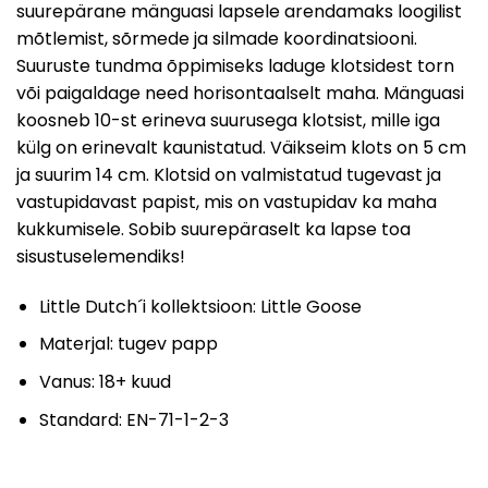
suurepärane mänguasi lapsele arendamaks loogilist
mõtlemist, sõrmede ja silmade koordinatsiooni.
Suuruste tundma õppimiseks laduge klotsidest torn
või paigaldage need horisontaalselt maha. Mänguasi
koosneb 10-st erineva suurusega klotsist, mille iga
külg on erinevalt kaunistatud. Väikseim klots on 5 cm
ja suurim 14 cm. Klotsid on valmistatud tugevast ja
vastupidavast papist, mis on vastupidav ka maha
kukkumisele. Sobib suurepäraselt ka lapse toa
sisustuselemendiks!
Little Dutch´i kollektsioon: Little Goose
Materjal: tugev papp
Vanus: 18+ kuud
Standard: EN-71-1-2-3