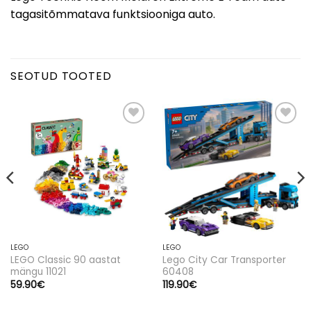
tagasitõmmatava funktsiooniga auto.
SEOTUD TOOTED
Lisa
Lisa
soovinimekirja
soovinimekirja
LEGO
LEGO
LEGO Classic 90 aastat
Lego City Car Transporter
mängu 11021
60408
SULGE
59.90
€
119.90
€