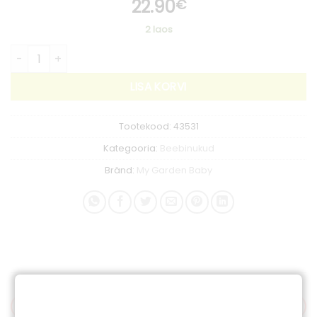
22.90
€
2 laos
My Garden Baby minu esimene liblikabeebi kogus
LISA KORVI
Tootekood:
43531
Kategooria:
Beebinukud
Bränd:
My Garden Baby
KIRJELDUS