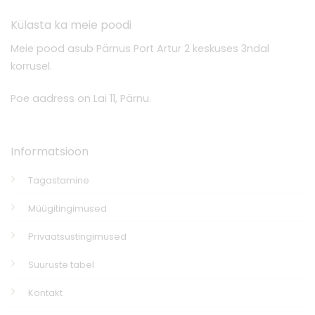
Külasta ka meie poodi
Meie pood asub Pärnus Port Artur 2 keskuses 3ndal
korrusel.
Poe aadress on Lai 11, Pärnu.
Informatsioon
Tagastamine
Müügitingimused
Privaatsustingimused
Suuruste tabel
Kontakt