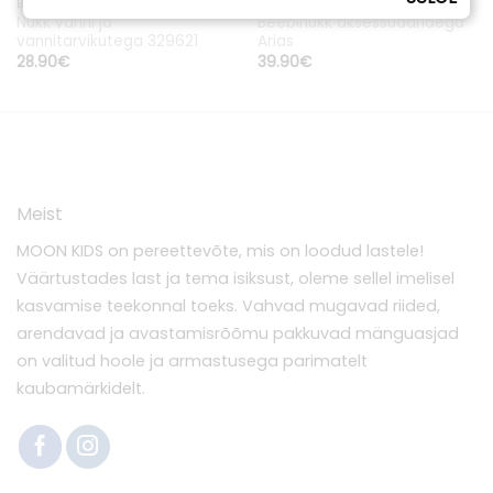
BEEBINUKUD
BEEBINUKUD
Nukk vanni ja
Beebinukk aksessuaaridega
vannitarvikutega 329621
Arias
28.90
€
39.90
€
Meist
MOON KIDS on pereettevõte, mis on loodud lastele!
Väärtustades last ja tema isiksust, oleme sellel imelisel
kasvamise teekonnal toeks. Vahvad mugavad riided,
arendavad ja avastamisrõõmu pakkuvad mänguasjad
on valitud hoole ja armastusega parimatelt
kaubamärkidelt.