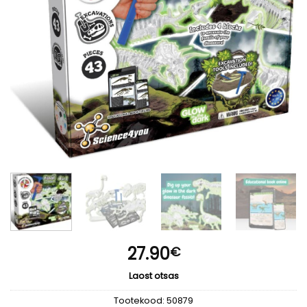
27.90
€
Laost otsas
Tootekood:
50879