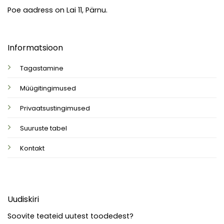
Poe aadress on Lai 11, Pärnu.
Informatsioon
Tagastamine
Müügitingimused
Privaatsustingimused
Suuruste tabel
Kontakt
Uudiskiri
Soovite teateid uutest toodedest?