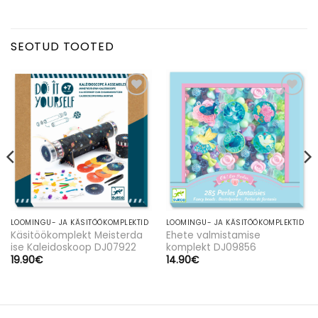
SEOTUD TOOTED
Lisa
Lisa
soovinimekirja
soovinimekirja
LOOMINGU- JA KÄSITÖÖKOMPLEKTID
LOOMINGU- JA KÄSITÖÖKOMPLEKTID
Käsitöökomplekt Meisterda
Ehete valmistamise
ise Kaleidoskoop DJ07922
komplekt DJ09856
19.90
€
14.90
€
SULGE