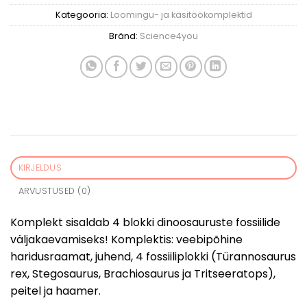
Kategooria:
Loomingu- ja käsitöökomplektid
Bränd:
Science4you
KIRJELDUS
ARVUSTUSED (0)
Komplekt sisaldab 4 blokki dinoosauruste fossiilide
väljakaevamiseks! Komplektis: veebipõhine
haridusraamat, juhend, 4 fossiiliplokki (Türannosaurus
rex, Stegosaurus, Brachiosaurus ja Tritseeratops),
peitel ja haamer.