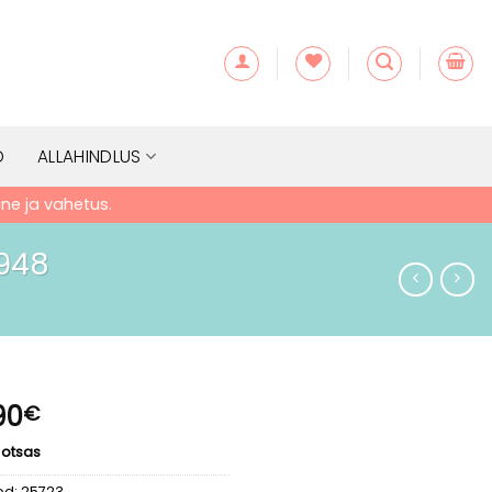
D
ALLAHINDLUS
e ja vahetus.
6948
90
€
 otsas
od:
25723