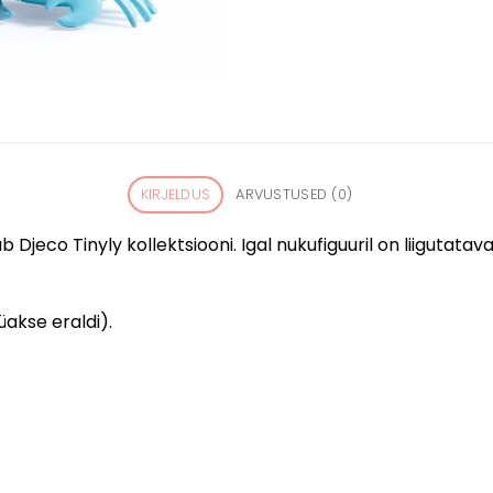
KIRJELDUS
ARVUSTUSED (0)
jeco Tinyly kollektsiooni. Igal nukufiguuril on liigutatava
üakse eraldi).