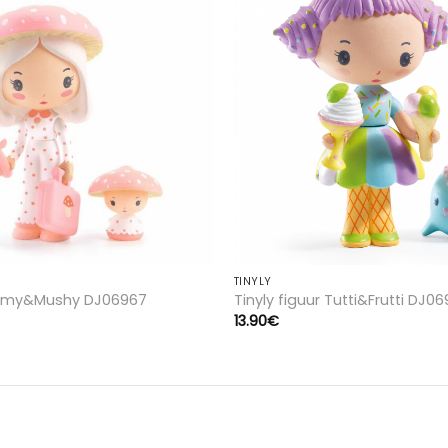
Lisa
soovinimekirja
TINYLY
r Amy&Mushy DJ06967
Tinyly figuur Tutti&Frutti DJ0
13.90
€