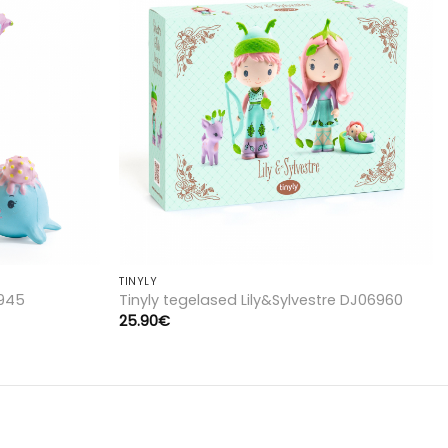
Lisa
Lisa
soovinimekirja
soovinimekirja
TINYLY
6945
Tinyly tegelased Lily&Sylvestre DJ06960
25.90
€