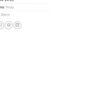
ria:
Tinyly
:
Djeco