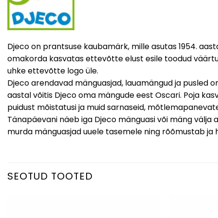
Djeco on prantsuse kaubamärk, mille asutas 1954. aasta
omakorda kasvatas ettevõtte elust esile toodud väärtusi: 
uhke ettevõtte logo üle.
Djeco arendavad mänguasjad, lauamängud ja pusled on tõel
aastal võitis Djeco oma mängude eest Oscari. Poja kasv
puidust mõistatusi ja muid sarnaseid, mõtlemapanevat
Tänapäevani näeb iga Djeco mänguasi või mäng välja ainul
murda mänguasjad uuele tasemele ning rõõmustab ja
SEOTUD TOOTED