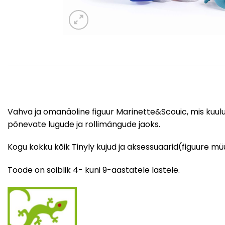
Vahva ja omanäoline figuur Marinette&Scouic, mis kuulub D
põnevate lugude ja rollimängude jaoks.
Kogu kokku kõik Tinyly kujud ja aksessuaarid(figuure mü
Toode on soiblik 4- kuni 9-aastatele lastele.