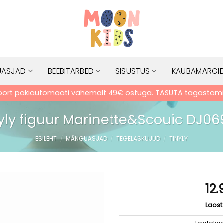
ASJAD
BEEBITARBED
SISUSTUS
KAUBAMÄRGI
port pakiautomaati vähemalt 49€ ostuga. TASUTA tagastamin
yly figuur Marinette&Scouic DJ0
ESILEHT
/
MÄNGUASJAD
/
TEGELASKUJUD
/
TINYLY
12.
Laost
Lisa
soovinimekirja
Tooteko