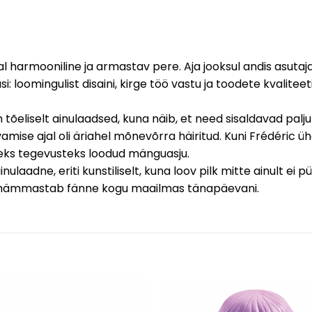
l harmooniline ja armastav pere. Aja jooksul andis asuta
loomingulist disaini, kirge töö vastu ja toodete kvaliteeti
iselt ainulaadsed, kuna näib, et need sisaldavad palju kult
amise ajal oli äriahel mõnevõrra häiritud. Kuni Frédéric
eks tegevusteks loodud mänguasju.
aadne, eriti kunstiliselt, kuna loov pilk mitte ainult ei 
 hämmastab fänne kogu maailmas tänapäevani.