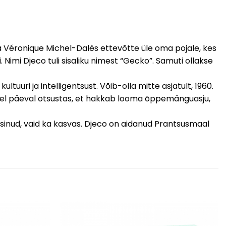
ja Véronique Michel-Dalès ettevõtte üle oma pojale, kes
. Nimi Djeco tuli sisaliku nimest “Gecko”. Samuti ollakse
uuri ja intelligentsust. Võib-olla mitte asjatult, 1960.
 ühel päeval otsustas, et hakkab looma õppemänguasju,
SULGE
püsinud, vaid ka kasvas. Djeco on aidanud Prantsusmaal