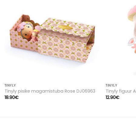
Lisa
soovinimekirja
TINYLY
TINYLY
Tinyly pisike magamistuba Rose DJ06963
Tinyly figuu
18.90
€
12.90
€